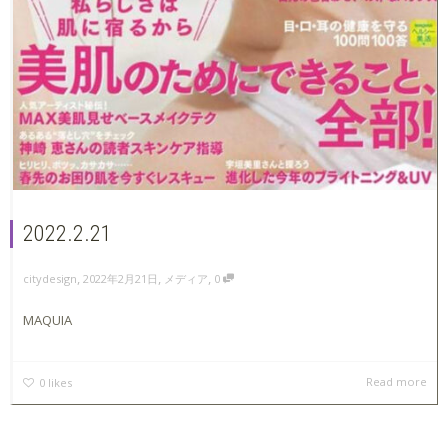
2022.2.21
,
,
,
2022年2月21日
メディア
0
citydesign
MAQUIA
Read more
0
likes