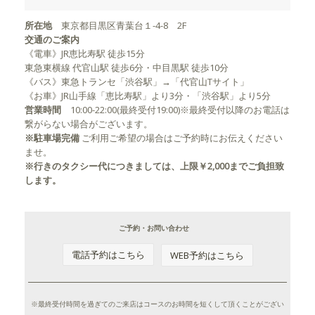
所在地
東京都目黒区青葉台１-4-8 2F
交通のご案内
《電車》JR恵比寿駅 徒歩15分
東急東横線 代官山駅 徒歩6分・中目黒駅 徒歩10分
《バス》東急トランセ「渋谷駅」→「代官山Tサイト」
《お車》JR山手線「恵比寿駅」より3分・「渋谷駅」より5分
営業時間
10:00-22:00(
最終受付
19:00)※最終受付以降のお電話は
繋がらない場合がございます。
※駐車場完備
ご利用ご希望の場合はご予約時にお伝えください
ませ。
※行きのタクシー代につきましては、上限￥2,000までご負担致
します。
ご予約・お問い合わせ
電話予約はこちら
WEB予約はこちら
※最終受付時間を過ぎてのご来店はコースのお時間を短くして頂くことがござい